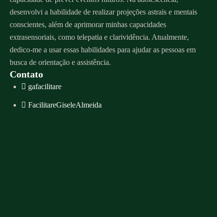
desenvolvi a habilidade de realizar projeções astrais e mentais
conscientes, além de aprimorar minhas capacidades
extrasensoriais, como telepatia e clarividência. Atualmente,
dedico-me a usar essas habilidades para ajudar as pessoas em
busca de orientação e assistência.
Contato
gafacilitare
FacilitareGiseleAlmeida
Whatsapp
contato@giselealmeida.com
Agenda de atendimento
Menu
Sobre