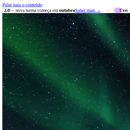
Pular para o conteúdo
— nova turma começa em
outubro
Saber mais →
Evento pre
◆