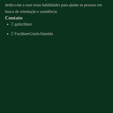
dedico-me a usar essas habilidades para ajudar as pessoas em
busca de orientação e assistência.
Contato
gafacilitare
FacilitareGiseleAlmeida
Whatsapp
contato@giselealmeida.com
Agenda de atendimento
Menu
Sobre
Serviços
Mentoria