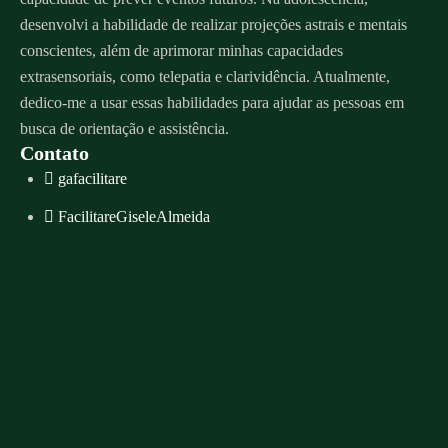
desenvolvi a habilidade de realizar projeções astrais e mentais
conscientes, além de aprimorar minhas capacidades
extrasensoriais, como telepatia e clarividência. Atualmente,
dedico-me a usar essas habilidades para ajudar as pessoas em
busca de orientação e assistência.
Contato
gafacilitare
FacilitareGiseleAlmeida
Whatsapp
contato@giselealmeida.com
Agenda de atendimento
Menu
Sobre