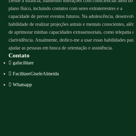
Desde a infância, mantenho interações com consciências além do
plano físico, incluindo contatos com seres extraterrestres e a
capacidade de prever eventos futuros. Na adolescência, desenvolvi
habilidade de realizar projeções astrais e mentais conscientes, além
de aprimorar minhas capacidades extrasensoriais, como telepatia e
clarividência. Atualmente, dedico-me a usar essas habilidades para
ajudar as pessoas em busca de orientação e assistência.
Contato
gafacilitare
FacilitareGiseleAlmeida
Whatsapp
contato@giselealmeida.com
Agenda de atendimento
Menu
Sobre
Serviços