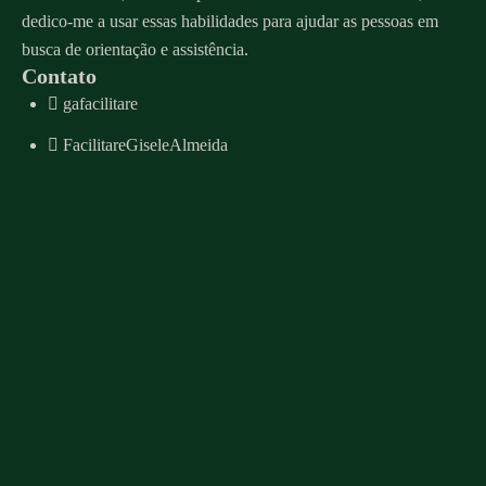
dedico-me a usar essas habilidades para ajudar as pessoas em
busca de orientação e assistência.
Contato
gafacilitare
FacilitareGiseleAlmeida
Whatsapp
contato@giselealmeida.com
Agenda de atendimento
Menu
Sobre
Serviços
Mentoria