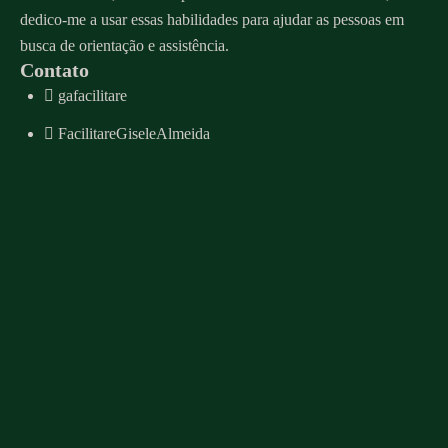
dedico-me a usar essas habilidades para ajudar as pessoas em
busca de orientação e assistência.
Contato
gafacilitare
FacilitareGiseleAlmeida
Whatsapp
contato@giselealmeida.com
Agenda de atendimento
Menu
Sobre
Serviços
Mentoria