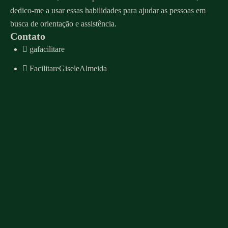
dedico-me a usar essas habilidades para ajudar as pessoas em
busca de orientação e assistência.
Contato
gafacilitare
FacilitareGiseleAlmeida
Whatsapp
contato@giselealmeida.com
Agenda de atendimento
Menu
Sobre
Serviços
Mentoria