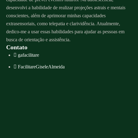
desenvolvi a habilidade de realizar projeções astrais e mentais
conscientes, além de aprimorar minhas capacidades
extrasensoriais, como telepatia e clarividência. Atualmente,
dedico-me a usar essas habilidades para ajudar as pessoas em
busca de orientação e assistência.
Contato
gafacilitare
FacilitareGiseleAlmeida
Whatsapp
contato@giselealmeida.com
Agenda de atendimento
Menu
Sobre